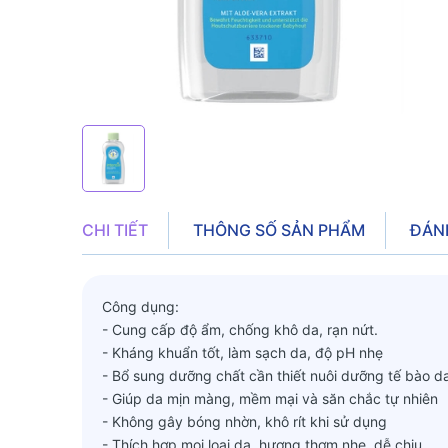
CHI TIẾT
THÔNG SỐ SẢN PHẨM
ĐÁN
Công dụng:
- Cung cấp độ ẩm, chống khô da, rạn nứt.
- Kháng khuẩn tốt, làm sạch da, độ pH nhẹ
- Bổ sung dưỡng chất cần thiết nuôi dưỡng tế bào d
- Giúp da mịn màng, mềm mại và săn chắc tự nhiên
- Không gây bóng nhờn, khô rít khi sử dụng
- Thích hợp mọi loại da, hương thơm nhẹ, dễ chịu