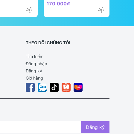
170.000₫
298.0
THEO DÕI CHÚNG TÔI
Tìm kiếm
Đăng nhập
Đăng ký
Giỏ hàng
Đăng ký