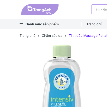
Danh mục sản phẩm
Trang chủ
Xem thêm
Balo, túi
Bé ra ngoài
Bé chơi & học
Bé mặc
Bé ngủ
Bé vệ sinh
Bé khỏe - an toàn
Bé ăn dặm
Bé uống
Trang chủ
/
Chăm sóc da
/
Tinh dầu Massage Pena