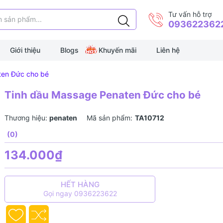
Tư vấn hỗ trợ
093622362
Giới thiệu
Blogs
Khuyến mãi
Liên hệ
ten Đức cho bé
Tinh dầu Massage Penaten Đức cho bé
Thương hiệu:
penaten
Mã sản phẩm:
TA10712
(0)
134.000₫
HẾT HÀNG
Gọi ngay 0936223622