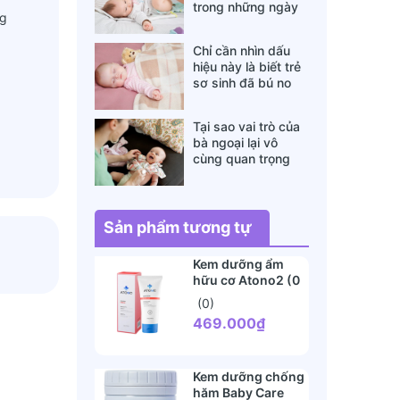
trong những ngày
ng
đông lạnh cha mẹ
nào cũng nên nằm
Chỉ cần nhìn dấu
lòng
hiệu này là biết trẻ
sơ sinh đã bú no
hay chưa, mẹ bỉm
sữa sẽ rất tiếc nếu
Tại sao vai trò của
không biết
bà ngoại lại vô
Nếu có
cùng quan trọng
với cháu, câu trả lời
sẽ khiến bạn phải
ót chân
bất ngờ
uống và
Sản phẩm tương tự
gủ sâu.
Kem dưỡng ẩm
hữu cơ Atono2 (0
nh làm
tháng+)
(0)
469.000₫
 quen
ước
Kem dưỡng chống
hăm Baby Care