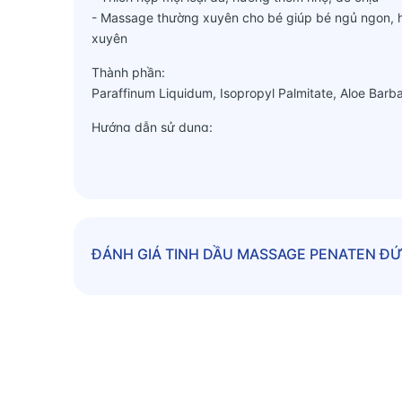
- Massage thường xuyên cho bé giúp bé ngủ ngon, h
xuyên
Thành phần:
Paraffinum Liquidum, Isopropyl Palmitate, Aloe Barb
Hướng dẫn sử dụng:
Mẹ hãy làm sạch da cho con trước khi sử dụng sản p
thời gian, mẹ hãy dùng dầu massage Penaten Intens
- Sử dụng lòng bàn tay và ngón tay xoa bóp nhẹ nhàn
và bàn chân, lưng. Với vùng đầu, ngực và bụng nên 
nắn bóp cho chân, tay.
ĐÁNH GIÁ
TINH DẦU MASSAGE PENATEN ĐỨ
- Hãy masage cho bé vào buổi sáng để bé có một ng
Thời gian kéo dài khoảng 15 – 20 phút mỗi ngày. Tuy
lúc bé vừa ăn no hoặc khi bé mới ốm dậy.
- Không để dầu dính vào mắt hay miệng. Vì thế với tr
dụi mắt hay đưa tay lên miệng.
- Nếu sản phẩm Dầu massage Penaten Intensiv Pfleg
muối sinh lý.