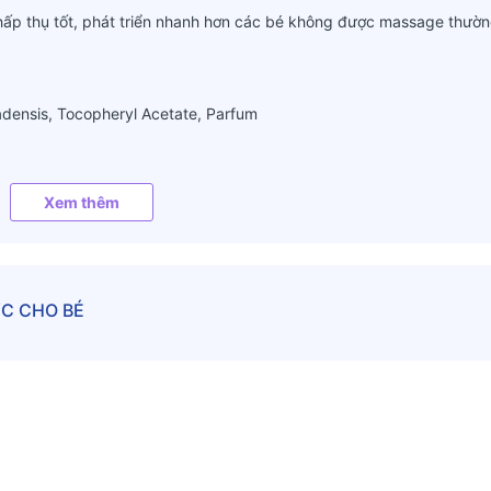
ấp thụ tốt, phát triển nhanh hơn các bé không được massage thườ
adensis, Tocopheryl Acetate, Parfum
hẩm. Nhỏ vài giọt dầu vào lòng bàn tay và thoa đều lên cơ thể bé. 
Xem thêm
iv Pflegeol mát xa dưỡng da cho bé như sau:
g theo thứ tự: đầu, mặt, cổ, hai vai, cánh tay, ngực, bụng, chân, g
làm chuyển động tròn, các vùng còn lại là chuyển động thẳng lên x
C CHO BÉ
ày mới tràn đầy năng lượng hoặc buổi tối để bé có được một giấc n
 nhiên, khi bé cảm thấy không thích thú bạn không nên tiếp tục. Trá
ẻ sơ sinh và trẻ nhỏ không nên để dầu dây ra tay bởi trẻ hay có thói
eol có rơi vài mắt, bạn hãy rửa mắt cho bé bằng nước sạch hoặc n