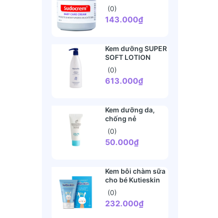
Sudo Cream 60g
(0)
143.000₫
Kem dưỡng SUPER
SOFT LOTION
Noodle & Boo
(0)
473ml
613.000₫
Kem dưỡng da,
chống nẻ
GOONGBE
(0)
50.000₫
Kem bôi chàm sữa
cho bé Kutieskin
30g
(0)
232.000₫