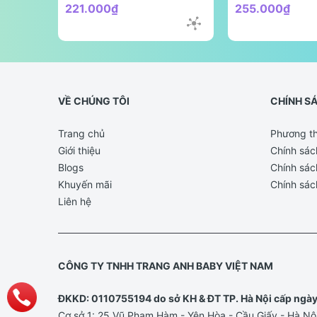
221.000₫
255.000₫
VỀ CHÚNG TÔI
CHÍNH S
Trang chủ
Phương th
Giới thiệu
Chính sác
Blogs
Chính sác
Khuyến mãi
Chính sác
Liên hệ
CÔNG TY TNHH TRANG ANH BABY VIỆT NAM
ĐKKD: 0110755194 do sở KH & ĐT TP. Hà Nội cấp ngà
Cơ sở 1: 25 Vũ Phạm Hàm - Yên Hòa - Cầu Giấy - Hà Nộ