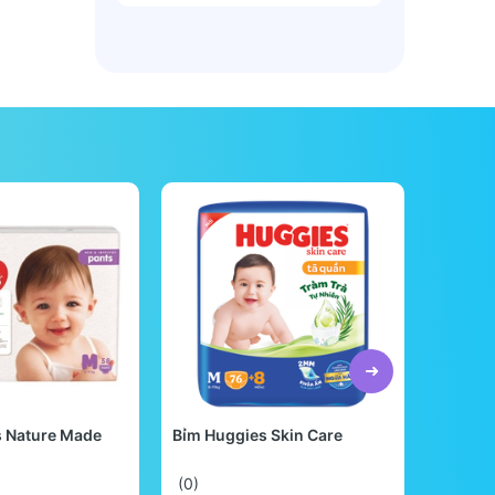
s Nature Made
Bỉm Huggies Skin Care
Bỉm Be
Quốc
(0)
(0)