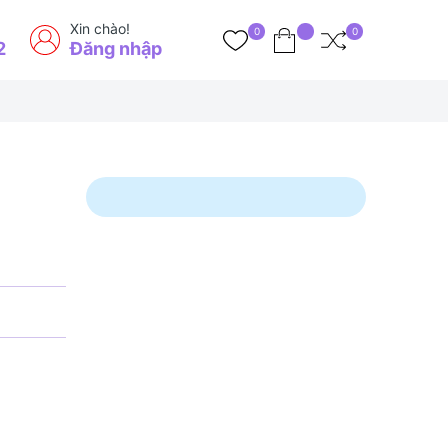
Xin chào!
0
0
2
Đăng nhập