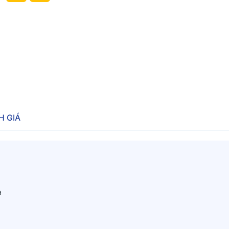
H GIÁ
a