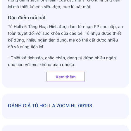
lợi mà thiết kế còn siêu đẹp, cực kì bắt mắt.
Đặc điểm nổi bật
Tủ Holla 5 Tầng Hoạt Hình được làm từ nhựa PP cao cấp, an
toàn tuyệt đối với sức khỏe của các bé. Tủ nhựa được thiết
kế đứng, nhiều ngăn tiện dụng, mẹ có thể cất được nhiều
đồ vô cùng tiện lợi.
- Thiết kế tinh xảo, chắc chắn, dạng tủ đứng nhiều ngăn
phù hợp với mọi không gian phòng.
- Chiều cao thuận lợi cho các bé có thể tự sắp xếp quần áo
Xem thêm
và đồ đạc cá nhân.
- Phần nóc tủ có thể sử dụng như một chiếc bàn nhỏ, để
trưng bày đồ đạc.
ĐÁNH GIÁ
TỦ HOLLA 70CM HL 09193
- Tay nắm cửa tích hợp ngay trên hộc tủ rất chắc chắn, tiện
lợi khi các mẹ sử dụng.
- Viền mép giữa các ngăn tủ được thiết kế chống trơn trượt.