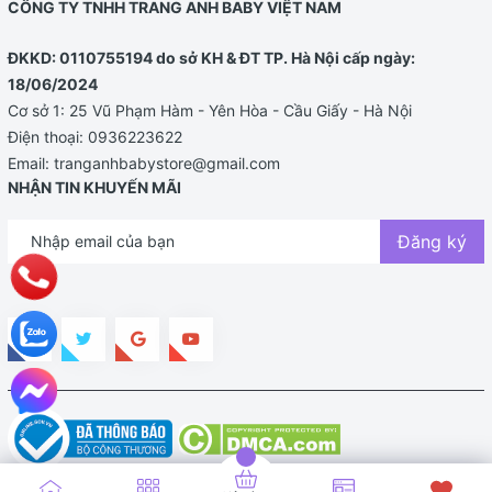
CÔNG TY TNHH TRANG ANH BABY VIỆT NAM
ĐKKD: 0110755194 do sở KH & ĐT TP. Hà Nội cấp ngày:
18/06/2024
Cơ sở 1: 25 Vũ Phạm Hàm - Yên Hòa - Cầu Giấy - Hà Nội
Điện thoại:
0936223622
Email:
tranganhbabystore@gmail.com
NHẬN TIN KHUYẾN MÃI
Đăng ký
Bản quyền thuộc về TRANG ANH BABY STORE |
Cung cấp bởi
Sapo