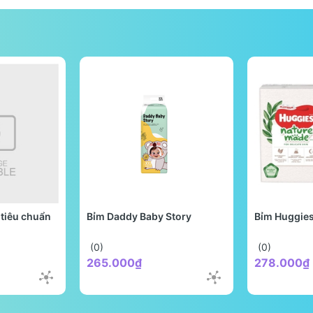
tiêu chuẩn
Bỉm Daddy Baby Story
Bỉm Huggie
(0)
(0)
265.000₫
278.000₫