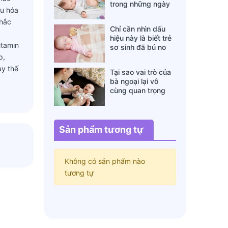
trong những ngày
êu hóa
đông lạnh cha mẹ
chắc
nào cũng nên nằm
Chỉ cần nhìn dấu
lòng
hiệu này là biết trẻ
itamin
sơ sinh đã bú no
hay chưa, mẹ bỉm
p,
sữa sẽ rất tiếc nếu
ay thế
Tại sao vai trò của
không biết
bà ngoại lại vô
cùng quan trọng
với cháu, câu trả lời
sẽ khiến bạn phải
bất ngờ
Sản phẩm tương tự
Không có sản phẩm nào
tương tự