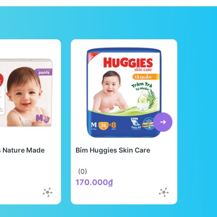
s Nature Made
Bỉm Huggies Skin Care
Bỉm Be
Quốc
(0)
(0)
170.000₫
298.0