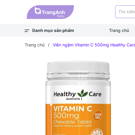
Danh mục sản phẩm
Trang chủ
Xem thêm
Balo, túi
Bé ra ngoài
Bé chơi & học
Bé mặc
Bé ngủ
Bé vệ sinh
Bé khỏe - an toàn
Bé ăn dặm
Bé uống
Trang chủ
/
Viên ngậm Vitamin C 500mg Healthy Car