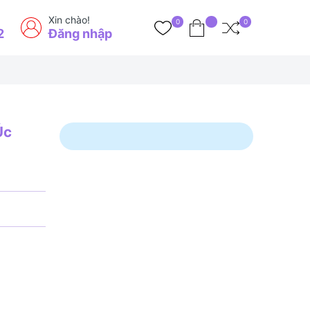
Xin chào!
0
0
2
Đăng nhập
Úc