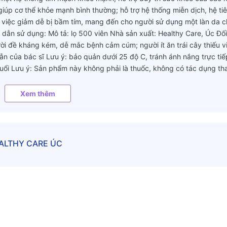
giúp cơ thể khỏe mạnh bình thường; hỗ trợ hệ thống miễn dịch, hệ ti
 việc giảm dễ bị bầm tím, mang đến cho người sử dụng một làn da 
dẫn sử dụng: Mô tả: lọ 500 viên Nhà sản xuất: Healthy Care, Úc Đối
người đề kháng kém, dễ mắc bệnh cảm cúm; người ít ăn trái cây thiếu v
n của bác sĩ Lưu ý: bảo quản dưới 25 độ C, tránh ánh nắng trực tiế
tuổi Lưu ý: Sản phẩm này không phải là thuốc, không có tác dụng th
Xem thêm
EALTHY CARE ÚC