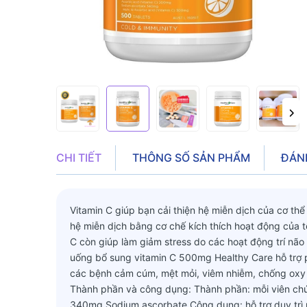
CHI TIẾT
THÔNG SỐ SẢN PHẨM
ĐÁN
Vitamin C giúp bạn cải thiện hệ miễn dịch của cơ t
hệ miễn dịch bằng cơ chế kích thích hoạt động của 
C còn giúp làm giảm stress do các hoạt động trí não 
uống bổ sung vitamin C 500mg Healthy Care hỗ trợ ph
các bệnh cảm cúm, mệt mỏi, viêm nhiễm, chống oxy h
Thành phần và công dụng: Thành phần: mỗi viên chứ
340mg Sodium ascorbate Công dụng: hỗ trợ duy trì 