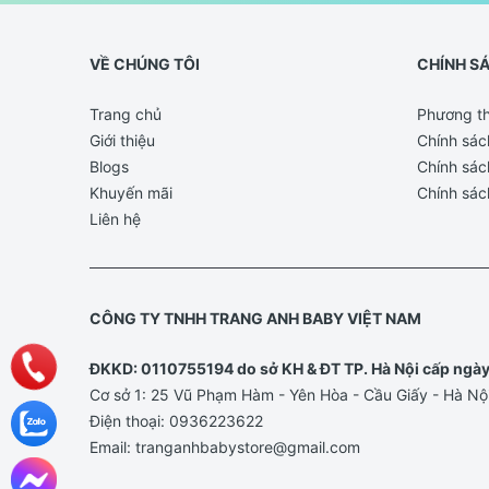
VỀ CHÚNG TÔI
CHÍNH S
Trang chủ
Phương th
Giới thiệu
Chính sác
Blogs
Chính sác
Khuyến mãi
Chính sác
Liên hệ
CÔNG TY TNHH TRANG ANH BABY VIỆT NAM
ĐKKD: 0110755194 do sở KH & ĐT TP. Hà Nội cấp ngà
Cơ sở 1: 25 Vũ Phạm Hàm - Yên Hòa - Cầu Giấy - Hà Nộ
Điện thoại:
0936223622
Email:
tranganhbabystore@gmail.com