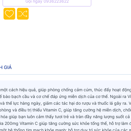
Gọi ngay 0936223622
H GIÁ
hể một cách hiệu quả, giúp phòng chống cảm cúm, thúc đẩy hoạt độn
tế bào bạch cầu và cơ chế đáp ứng miễn dịch của cơ thể. Ngoài ra V
và thể lực hàng ngày, giảm các tác hại do rượu và thuốc lá gây ra. 
òng và điều trị thiếu Vitamin C, giúp tăng cường hệ miễn dịch, chốn
óa giúp bạn luôn cảm thấy tươi trẻ và tràn đầy năng lượng suốt cả
a 200mg Vitamin C giúp tăng cường sức khỏe tổng thể, hỗ trợ làm 
một hệ thống tim mạch khỏe mạnh; hỗ trợ duy trì sức khỏe của các