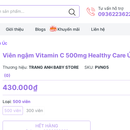
Tư vấn hỗ trợ
093622362
Giới thiệu
Blogs
Khuyến mãi
Liên hệ
e Úc
Viên ngậm Vitamin C 500mg Healthy Care 
Thương hiệu:
TRANG ANH BABY STORE
SKU:
PVN05
(0)
430.000₫
Loại:
500 viên
500 viên
300 viên
HẾT HÀNG