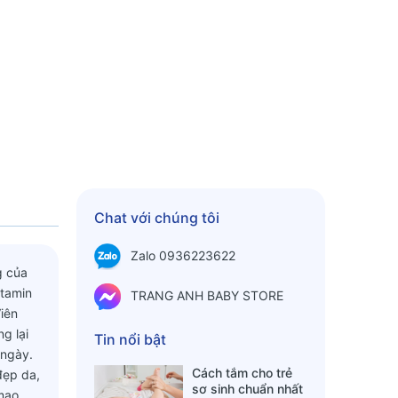
Chat với chúng tôi
Zalo 0936223622
g của
itamin
TRANG ANH BABY STORE
Viên
g lại
Tin nổi bật
 ngày.
Cách tắm cho trẻ
đẹp da,
sơ sinh chuẩn nhất
 mao