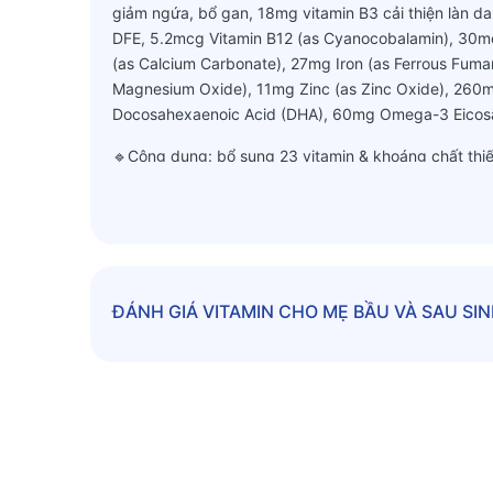
giảm ngứa, bổ gan, 18mg vitamin B3 cải thiện làn da
DFE, 5.2mcg Vitamin B12 (as Cyanocobalamin), 30mc
(as Calcium Carbonate), 27mg Iron (as Ferrous Fum
Magnesium Oxide), 11mg Zinc (as Zinc Oxide), 260
Docosahexaenoic Acid (DHA), 60mg Omega-3 Eicosa
🔹Công dụng: bổ sung 23 vitamin & khoáng chất thiết
DHA hỗ trợ phát triển mắt và trí não ở trẻ nhỏ
🔹Sản phẩm không dùng hương vị nhân tạo, chất bả
3. Hướng dẫn sử dụng:
🔹Mô tả: lọ gồm 150 viên
ĐÁNH GIÁ
VITAMIN CHO MẸ BẦU VÀ SAU SI
🔹Nhà sản xuất: Nature Made, Mĩ
🔹Đối tượng: phụ nữ mang thai
🔹Liều dùng: uống 1 viên/ngày với nước hoặc trong b
🔹Lưu ý: nếu đang dùng thuốc hoặc có vấn đề về đôn