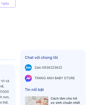
7 ngày
Chat với chúng tôi
Zalo 0936223622
TRANG ANH BABY STORE
trì và
hể,
Tin nổi bật
 (1000
nh non,
Cách tắm cho trẻ
ơ thể,
sơ sinh chuẩn nhất