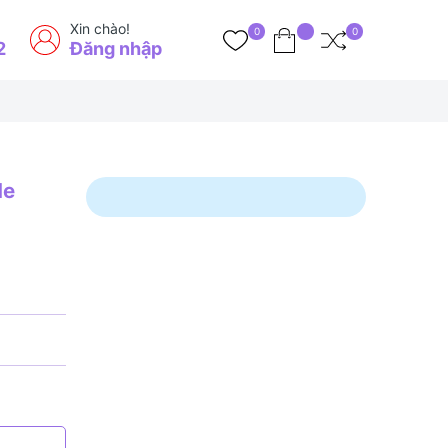
Xin chào!
0
0
2
Đăng nhập
de