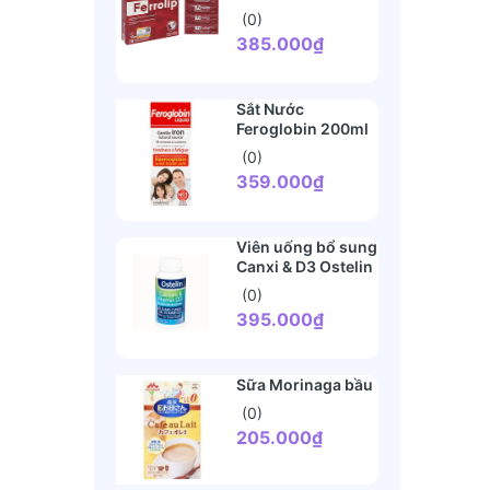
bầu (20 gói)
(0)
385.000₫
Sắt Nước
Feroglobin 200ml
UK
(0)
359.000₫
Viên uống bổ sung
Canxi & D3 Ostelin
Úc 130 viên
(0)
395.000₫
Sữa Morinaga bầu
(0)
205.000₫