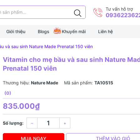
Tư vấn hỗ trợ
093622362
Giới thiệu
Blogs
Khuyến mãi
Liên hệ
ầu và sau sinh Nature Made Prenatal 150 viên
Vitamin cho mẹ bầu và sau sinh Nature Ma
Prenatal 150 viên
Thương hiệu:
Nature Made
Mã sản phẩm:
TA10515
(0)
835.000₫
Số lượng:
–
+
MUA NGAY
THÊM VÀO GIỎ