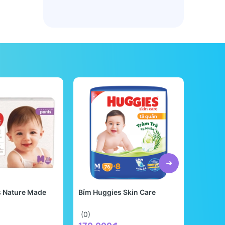
s Nature Made
Bỉm Huggies Skin Care
Bỉm Be
Quốc
(0)
(0)