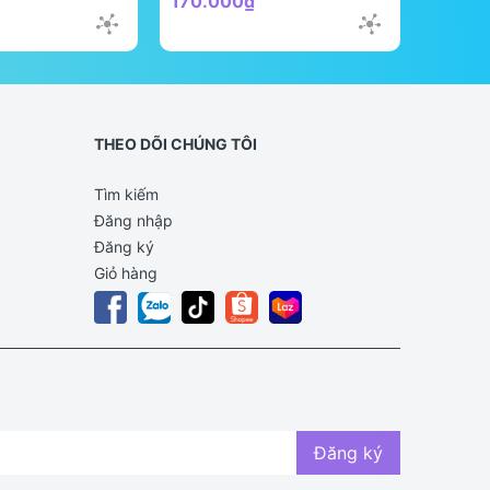
170.000₫
298.0
THEO DÕI CHÚNG TÔI
Tìm kiếm
Đăng nhập
Đăng ký
Giỏ hàng
Đăng ký