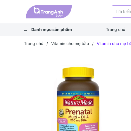
Danh mục sản phẩm
Trang chủ
Xem thêm
Balo, túi
Bé ra ngoài
Bé chơi & học
Bé mặc
Bé ngủ
Bé vệ sinh
Bé khỏe - an toàn
Bé ăn dặm
Bé uống
Trang chủ
/
Vitamin cho mẹ bầu
/
Vitamin cho mẹ b