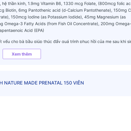
, hệ thần kinh, 1.9mg Vitamin B6, 1330 mcg Folate, (800mcg folic ac
g Biotin, 6mg Pantothenic acid (d-Calcium Pantothenate), 150mg C
arate), 150mcg Iodine (as Potassium Iodide), 45mg Magnesium (as
mg Omega-3 Fatty Acids (from Fish Oil Concentrate), 200mg Omega
pentaenoic Acid (EPA)
 yếu cho bà bầu giúp thúc đẩy quá trình phục hồi của mẹ sau khi si
Xem thêm
o quản, nấm men hay gluten
NH NATURE MADE PRENATAL 150 VIÊN
ữa ăn để hấp thu tốt nhất
g máu, hãy hỏi ý kiến bác sĩ trước khi sử dụng, không cần bổ sung