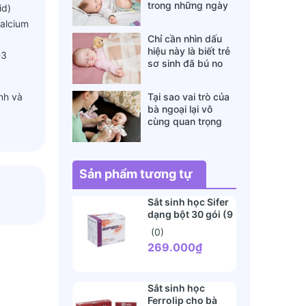
trong những ngày
id)
đông lạnh cha mẹ
alcium
nào cũng nên nằm
Chỉ cần nhìn dấu
lòng
hiệu này là biết trẻ
-3
sơ sinh đã bú no
hay chưa, mẹ bỉm
sữa sẽ rất tiếc nếu
nh và
Tại sao vai trò của
không biết
bà ngoại lại vô
cùng quan trọng
với cháu, câu trả lời
sẽ khiến bạn phải
bất ngờ
Sản phẩm tương tự
Sắt sinh học Sifer
dạng bột 30 gói (9
tháng+)
(0)
269.000₫
Sắt sinh học
 thêm
Ferrolip cho bà