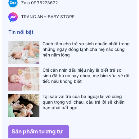
thế thuốc chữa bệnh.
Zalo 0936223622
TRANG ANH BABY STORE
Tin nổi bật
Cách tắm cho trẻ sơ sinh chuẩn nhất trong
những ngày đông lạnh cha mẹ nào cũng
nên nằm lòng
Chỉ cần nhìn dấu hiệu này là biết trẻ sơ
sinh đã bú no hay chưa, mẹ bỉm sữa sẽ rất
tiếc nếu không biết
Tại sao vai trò của bà ngoại lại vô cùng
quan trọng với cháu, câu trả lời sẽ khiến
bạn phải bất ngờ
Sản phẩm tương tự