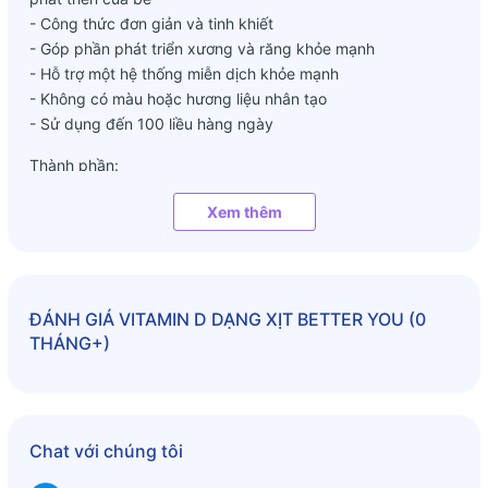
- Công thức đơn giản và tinh khiết
- Góp phần phát triển xương và răng khỏe mạnh
- Hỗ trợ một hệ thống miễn dịch khỏe mạnh
- Không có màu hoặc hương liệu nhân tạo
- Sử dụng đến 100 liều hàng ngày
Thành phần:
- Dầu dừa, cholecalciferol (vitamin D3).
Xem thêm
Không đường - Không chứa gluten - Không có màu nhân
tạo - Không có hương vị nhân tạo - Không có chất phụ gia -
Không có chất độn - Không có GMO - Không cồn
ĐÁNH GIÁ
VITAMIN D DẠNG XỊT BETTER YOU (0
Hướng dẫn sử dụng:
THÁNG+)
- 1 lần xịt cung cấp 400IU vitamin D.
- Sử dụng 1 lần xịt mỗi ngày (hoặc theo chỉ dẫn của bác sĩ).
- Không cần dùng chung với thức ăn hay nước uống, có thể
uống bất cứ lúc nào trong ngày.
Chat với chúng tôi
Lưu ý: Sản phẩm này không phải là thuốc và không thay