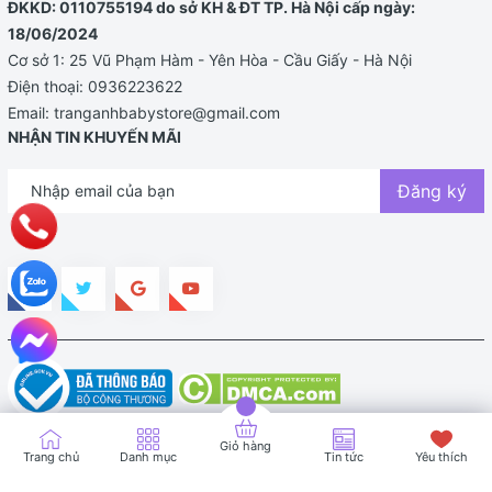
ĐKKD: 0110755194 do sở KH & ĐT TP. Hà Nội cấp ngày:
18/06/2024
Cơ sở 1: 25 Vũ Phạm Hàm - Yên Hòa - Cầu Giấy - Hà Nội
Điện thoại:
0936223622
Email:
tranganhbabystore@gmail.com
NHẬN TIN KHUYẾN MÃI
Đăng ký
Bản quyền thuộc về TRANG ANH BABY STORE |
Cung cấp bởi
Sapo
Giỏ hàng
Trang chủ
Danh mục
Tin tức
Yêu thích