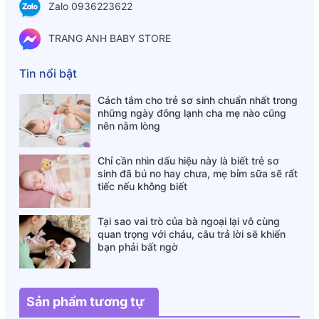
Zalo 0936223622
- Niacin (B3): 8mg
- Vitamin B6: 0.5mg
TRANG ANH BABY STORE
- Vitamin B12: 1μg
- Pantothenic Acid (B5): 2mg
Tin nổi bật
Hướng Dẫn Cách Sử Dụng:
- Multi Vitamin Drop Natures Aid Dành Cho Bé Từ 3 Tháng 5
Cách tắm cho trẻ sơ sinh chuẩn nhất trong
những ngày đông lạnh cha mẹ nào cũng
Tuổi với liều dùng 1ml / ngày
nên nằm lòng
- Có thể pha với nước hoa quả hoặc nước để uống.
Sản phẩm này không phải là thuốc và không có tác dụng
Chỉ cần nhìn dấu hiệu này là biết trẻ sơ
sinh đã bú no hay chưa, mẹ bỉm sữa sẽ rất
thay thế thuốc chữa bệnh.
tiếc nếu không biết
Tại sao vai trò của bà ngoại lại vô cùng
quan trọng với cháu, câu trả lời sẽ khiến
bạn phải bất ngờ
Sản phẩm tương tự