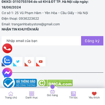
ĐKKD: 0110755194 do sở KH & ĐT TP. Hà Nội cấp ngày:
18/06/2024
Cơ sở 1: 25 Vũ Phạm Hàm - Yên Hòa - Cầu Giấy - Hà Nội
Điện thoại:
0936223622
Email:
tranganhbabystore@gmail.com
NHẬN TIN KHUYẾN MÃI
Đăng ký
Bản quyền thuộc về TRANG ANH BABY STORE |
Cung cấp bởi
Sapo
Giỏ hàng
Trang chủ
Danh mục
Tin tức
Yêu thích