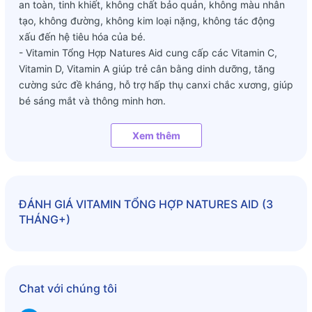
an toàn, tinh khiết, không chất bảo quản, không màu nhân
tạo, không đường, không kim loại nặng, không tác động
xấu đến hệ tiêu hóa của bé.
- Vitamin Tổng Hợp Natures Aid cung cấp các Vitamin C,
Vitamin D, Vitamin A giúp trẻ cân bằng dinh dưỡng, tăng
cường sức đề kháng, hỗ trợ hấp thụ canxi chắc xương, giúp
bé sáng mắt và thông minh hơn.
- Multi Vitamin Drop Natures Aid Cho Bé Từ 3 Tháng 5 Tuổi
50Ml giúp tăng cường chuyển hóa glucid giúp tạo cảm giác
Xem thêm
thèm ăn cho bé, giúp bé ăn ngon, giúp hệ tiêu hóa tốt hơn
và cải thiện rõ rệt tình trạng biếng ăn của trẻ
Vitamin Tổng Hợp Natures Aid với hương cam, thơm ngon,
ngọt dịu dễ uống, hấp thu nhanh
ĐÁNH GIÁ
VITAMIN TỔNG HỢP NATURES AID (3
THÁNG+)
Thành Phần:
- Vitamin A: 400μg
- Vitamin D: 7.5μg (300iu)
- Vitamin C: 40mg
- Thiamin (B1): 0.5mg
Chat với chúng tôi
- Riboflavin (B2): 0.5mg