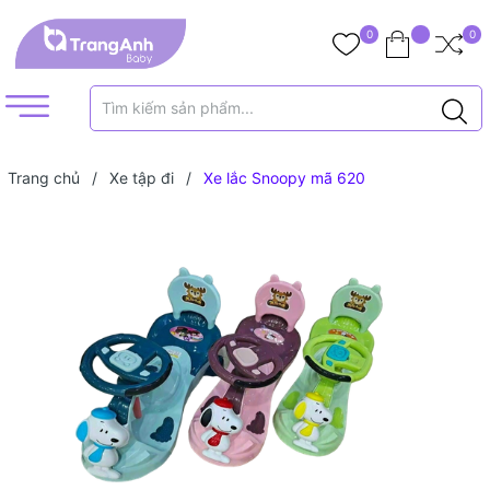
0
0
Trang chủ
/
Xe tập đi
/
Xe lắc Snoopy mã 620