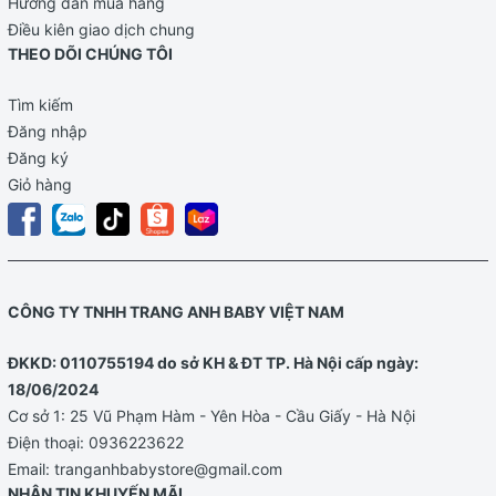
Hướng dẫn mua hàng
Điều kiên giao dịch chung
THEO DÕI CHÚNG TÔI
Tìm kiếm
Đăng nhập
Đăng ký
Giỏ hàng
CÔNG TY TNHH TRANG ANH BABY VIỆT NAM
ĐKKD: 0110755194 do sở KH & ĐT TP. Hà Nội cấp ngày:
18/06/2024
Cơ sở 1: 25 Vũ Phạm Hàm - Yên Hòa - Cầu Giấy - Hà Nội
Điện thoại:
0936223622
Email:
tranganhbabystore@gmail.com
NHẬN TIN KHUYẾN MÃI