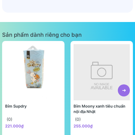
Sản phẩm dành riêng cho bạn
Bỉm Supdry
Bỉm Moony xanh tiêu chuẩn
nội địa Nhật
(0)
(0)
221.000₫
255.000₫