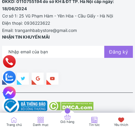
ĐKKD: 0110755194 do sở KH & ĐT TP. Hà Nội cấp ngày:
18/06/2024
Cơ sở 1: 25 Vũ Phạm Hàm - Yên Hòa - Cầu Giấy - Hà Nội
Điện thoại:
0936223622
Email:
tranganhbabystore@gmail.com
NHẬN TIN KHUYẾN MÃI
Đăng ký
Bản quyền thuộc về TRANG ANH BABY STORE |
Cung cấp bởi
Sapo
Giỏ hàng
Trang chủ
Danh mục
Tin tức
Yêu thích