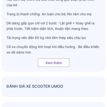
của bé
Trang bị thanh chống. An toàn cho bé,Yên tâm cho mẹ
Dễ dàng gấp gọn chỉ với 2 bước : Lật ghế + Xoay ghế ra
phía trước. Tiết kiệm diện tích, thuận tiện mang theo
Tải trọng nên đến 60 kg nhờ tấm thép siêu chịu lực
Cổ xe chuyển động linh hoạt khi điều hướng . Bé điều khiển
xe dễ dàng hơn
Bánh xe phát sáng bắt mắt. Tạo sự thích thú cho bé
Xem thêm
Bảo hành: 12 tháng với lỗi nhà sx
ĐÁNH GIÁ
XE SCOOTER UMOO