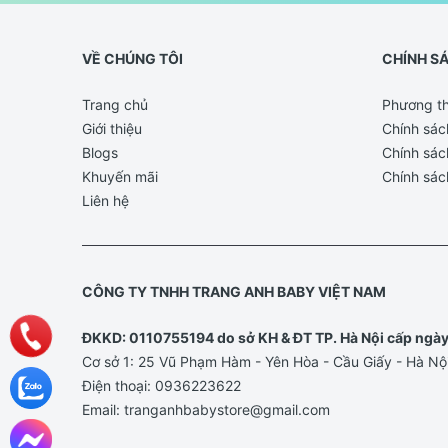
VỀ CHÚNG TÔI
CHÍNH S
Trang chủ
Phương th
Giới thiệu
Chính sác
Blogs
Chính sác
Khuyến mãi
Chính sác
Liên hệ
CÔNG TY TNHH TRANG ANH BABY VIỆT NAM
ĐKKD: 0110755194 do sở KH & ĐT TP. Hà Nội cấp ngà
Cơ sở 1: 25 Vũ Phạm Hàm - Yên Hòa - Cầu Giấy - Hà Nộ
Điện thoại:
0936223622
Email:
tranganhbabystore@gmail.com