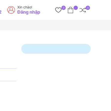
Xin chào!
0
0
2
Đăng nhập