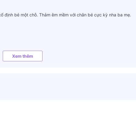
 cố định bé một chỗ. Thảm êm mềm với chân bé cực kỳ nha ba mẹ.
Xem thêm