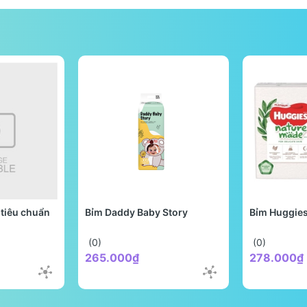
tiêu chuẩn
Bỉm Daddy Baby Story
Bỉm Huggie
(0)
(0)
265.000₫
278.000₫