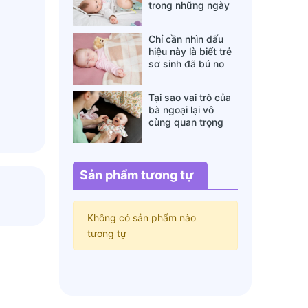
trong những ngày
đông lạnh cha mẹ
nào cũng nên nằm
Chỉ cần nhìn dấu
lòng
hiệu này là biết trẻ
sơ sinh đã bú no
hay chưa, mẹ bỉm
sữa sẽ rất tiếc nếu
Tại sao vai trò của
không biết
bà ngoại lại vô
cùng quan trọng
với cháu, câu trả lời
sẽ khiến bạn phải
bất ngờ
Sản phẩm tương tự
Không có sản phẩm nào
tương tự