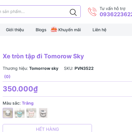
Tư vấn hỗ trợ
093622362
Giới thiệu
Blogs
Khuyến mãi
Liên hệ
Xe tròn tập đi Tomorow Sky
Thương hiệu:
Tomorrow sky
SKU:
PVN3522
(0)
350.000₫
Màu sắc:
Trắng
HẾT HÀNG