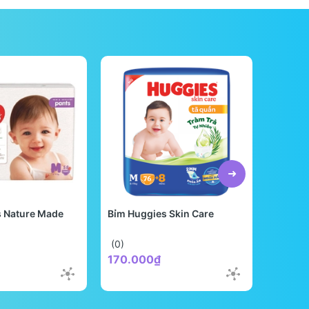
s Nature Made
Bỉm Huggies Skin Care
Bỉm Be
Quốc
(0)
(0)
170.000₫
298.0