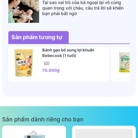
Tại sao vai trò của bà ngoại lại vô cùng
- Lượng muối tương đương : 0.4g
quan trọng với cháu, câu trả lời sẽ khiến
- Canxi : 270mg
bạn phải bất ngờ
Màu hồng vị bơ
Màu xanh vị rau củ
Sản phẩm tương tự
Đóng gói: Túi 6 gói nhỏ x 25g
Bánh gạo bổ sung lợi khuẩn
Bebecook (1 tuổi)
Lưu ý:
(0)
- Bảo quản nơi thoáng mát, tránh ánh nắng mặt trời trực
70.000₫
tiếp.
- Bé có cơ địa dị ứng thực phẩm, vui lòng tham khảo bảng
thành phần sản phẩm.
Sản phẩm dành riêng cho bạn