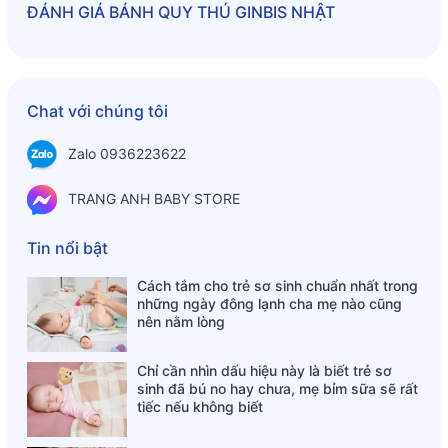
dàng bảo quản cũng như thuận tiện mang theo mỗi khi cho
ĐÁNH GIÁ
BÁNH QUY THÚ GINBIS NHẬT
bé ra ngoài chơi hay đi du lịch.
- Bánh có hương vị thơm ngon, bổ sung thêm thành phần
canxi, chất xơ phong phú đến từ thành phần lúa mì và 6 loại
rau củ tươi ngon khác
Chat với chúng tôi
Thành phần sản phẩm:
Zalo 0936223622
- Bột mì, đường, dầu thực vật (dầu cọ), shortening (gồm thịt
lợn), bơ thực vật (gồm sữa và đậu nành), rau củ khô (hành
TRANG ANH BABY STORE
dài, rau bina, cà chua), Ớt chuông đỏ, cà rốt, bắp cải),
muối, dầu cá chứa DHA, chất xơ, men, Ca cacbonat, chất
Tin nổi bật
tạo màu (caroten).
Cách tắm cho trẻ sơ sinh chuẩn nhất trong
Thông tin dinh dưỡng có trong 2 túi 50g:
những ngày đông lạnh cha mẹ nào cũng
nên nằm lòng
- Năng lượng : 244kcal
- Chất đạm : 4.0g
- Lipit : 10.8g
Chỉ cần nhìn dấu hiệu này là biết trẻ sơ
sinh đã bú no hay chưa, mẹ bỉm sữa sẽ rất
- Cacbohydrat : 33.6g
tiếc nếu không biết
- Đường oligosacarit : 32.0g
- Chất xơ : 1.6g