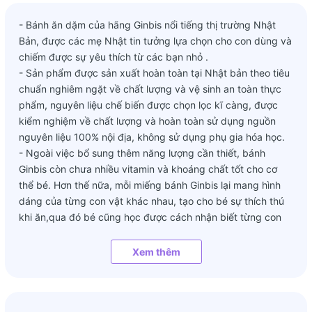
- Bánh ăn dặm của hãng Ginbis nổi tiếng thị trường Nhật
Bản, được các mẹ Nhật tin tưởng lựa chọn cho con dùng và
chiếm được sự yêu thích từ các bạn nhỏ .
- Sản phẩm được sản xuất hoàn toàn tại Nhật bản theo tiêu
chuẩn nghiêm ngặt về chất lượng và vệ sinh an toàn thực
phẩm, nguyên liệu chế biến được chọn lọc kĩ càng, được
kiểm nghiệm về chất lượng và hoàn toàn sử dụng nguồn
nguyên liệu 100% nội địa, không sử dụng phụ gia hóa học.
- Ngoài việc bổ sung thêm năng lượng cần thiết, bánh
Ginbis còn chưa nhiều vitamin và khoáng chất tốt cho cơ
thể bé. Hơn thế nữa, mỗi miếng bánh Ginbis lại mang hình
dáng của từng con vật khác nhau, tạo cho bé sự thích thú
khi ăn,qua đó bé cũng học được cách nhận biết từng con
vật và làm quen với nhiều từ mới tiếng anh được in trên mặt
bánh.
Xem thêm
- Không chỉ vậy, trong bánh Ginbis còn chứa dầu cá chứa
DHA bổ sung cho trẻ.
- Mỗi túi bánh chia thành 6 gói nhỏ riêng biệt, giúp mẹ dễ