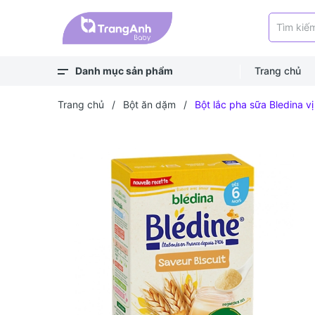
Danh mục sản phẩm
Trang chủ
Xem thêm
Balo, túi
Bé ra ngoài
Bé chơi & học
Bé mặc
Bé ngủ
Bé vệ sinh
Bé khỏe - an toàn
Bé ăn dặm
Bé uống
Trang chủ
/
Bột ăn dặm
/
Bột lắc pha sữa Bledina v