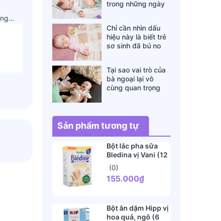
trong những ngày
đông lạnh cha mẹ
 ong…
nào cũng nên nằm
Chỉ cần nhìn dấu
lòng
hiệu này là biết trẻ
sơ sinh đã bú no
hay chưa, mẹ bỉm
sữa sẽ rất tiếc nếu
Tại sao vai trò của
không biết
bà ngoại lại vô
cùng quan trọng
với cháu, câu trả lời
sẽ khiến bạn phải
bất ngờ
Sản phẩm tương tự
Bột lắc pha sữa
Bledina vị Vani (12
tháng)
(0)
155.000₫
Bột ăn dặm Hipp vị
hoa quả, ngô (6