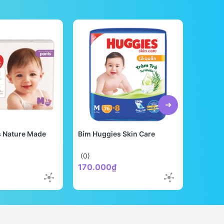
việc
s Nature Made
Bỉm Huggies Skin Care
Bỉm Be
Quốc
(0)
(0)
170.000₫
298.0