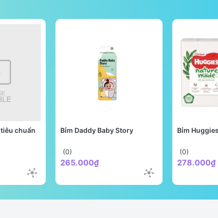
c công thức), ở nhiệt độ phù hợp. (Luôn nhớ rửa tay và bề mặt làm 
a bé theo định lượng sữa (tham khảo ở bao bì)
0 giây và sau đó theo chiều dọc trong 10 giây.
 trước khi cho bé dùng.
ráo.
ệt độ và độ ẩm, dùng trong tối đa 4 tuần.
tiêu chuẩn
Bỉm Daddy Baby Story
Bỉm Huggie
(0)
(0)
265.000₫
278.000₫