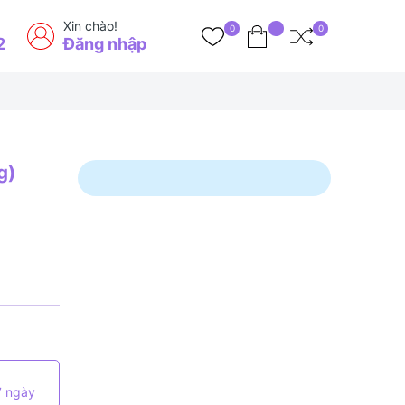
Xin chào!
0
0
2
Đăng nhập
g)
7 ngày