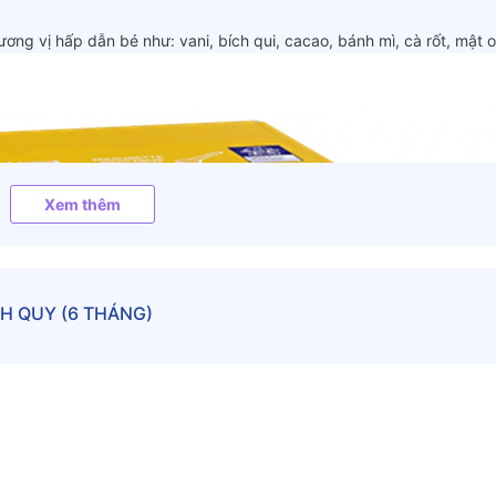
ương vị hấp dẫn bé như: vani, bích qui, cacao, bánh mì, cà rốt, mật
Xem thêm
CH QUY (6 THÁNG)