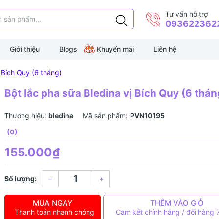
Tư vấn hỗ trợ
093622362
Giới thiệu
Blogs
Khuyến mãi
Liên hệ
ị Bích Quy (6 tháng)
Bột lắc pha sữa Bledina vị Bích Quy (6 thán
Thương hiệu:
bledina
Mã sản phẩm:
PVN10195
(0)
155.000₫
Số lượng:
–
+
MUA NGAY
THÊM VÀO GIỎ
Thanh toán nhanh chóng
Cam kết chính hãng / đổi hàng 