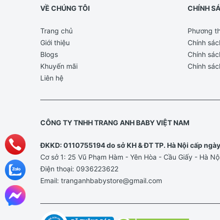
VỀ CHÚNG TÔI
CHÍNH S
Trang chủ
Phương th
Giới thiệu
Chính sác
Blogs
Chính sác
Khuyến mãi
Chính sác
Liên hệ
CÔNG TY TNHH TRANG ANH BABY VIỆT NAM
ĐKKD: 0110755194 do sở KH & ĐT TP. Hà Nội cấp ngà
Cơ sở 1: 25 Vũ Phạm Hàm - Yên Hòa - Cầu Giấy - Hà Nộ
Điện thoại:
0936223622
Email:
tranganhbabystore@gmail.com