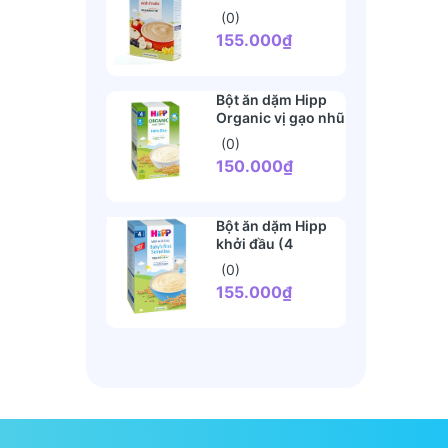
tháng+)
(0)
155.000₫
Bột ăn dặm Hipp
Organic vị gạo nhũ
nhi (4 tháng+)
(0)
150.000₫
Bột ăn dặm Hipp
khởi đầu (4
tháng+)
(0)
155.000₫