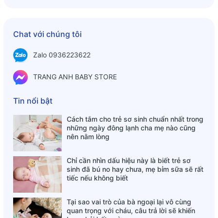
Chat với chúng tôi
Zalo 0936223622
Sữa A2 nguyên kem dạng bột (1kg) cho trẻ em (trên 1 tuổi)
và người lớn
TRANG ANH BABY STORE
Thành phần trong sữa A2 nguyên kem
Tin nổi bật
RDI%
Avg. per
Avg. per
Cách tắm cho trẻ sơ sinh chuẩn nhất trong
per
serve
100mL
những ngày đông lạnh cha mẹ nào cũng
serve
nên nằm lòng
Chỉ cần nhìn dấu hiệu này là biết trẻ sơ
748kJ
299kJ
sinh đã bú no hay chưa, mẹ bỉm sữa sẽ rất
Energy
(179 Cal)
(72 Cal)
tiếc nếu không biết
Tại sao vai trò của bà ngoại lại vô cùng
Protein
8.5g
3.4g
quan trọng với cháu, câu trả lời sẽ khiến