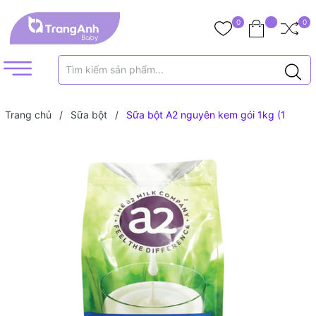
0
0
Trang chủ
/
Sữa bột
/
Sữa bột A2 nguyên kem gói 1kg (1
tuổi+)