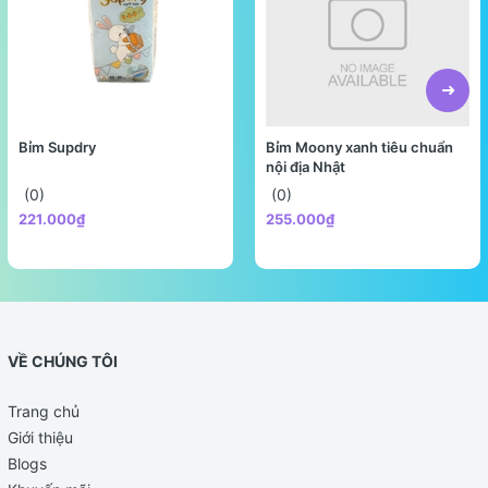
13.8g
5.5g
(Lactose)
Sodium
80.5mg
32.2mg
Bỉm Supdry
Bỉm Moony xanh tiêu chuẩn
nội địa Nhật
Potassium
326mg
130mg
(0)
(0)
221.000₫
255.000₫
Calcium
280mg
35%
112mg
Vitamin A
263µg
35%
105µg
VỀ CHÚNG TÔI
Vitamin D
2.9µg
29%
1.2µg
Trang chủ
Giới thiệu
Blogs
Đối tượng sử dụng sữa A2 nguyên kem dạng bột