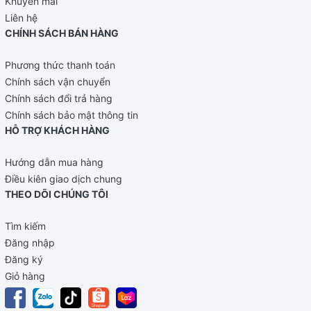
Khuyến mãi
(1kg)
Liên hệ
Sữa tươi nguyên kem A2 dạng bột phù hợp với trẻ em từ 1
CHÍNH SÁCH BÁN HÀNG
tuổi trở lên cho đến người lớn tuổi.
Lợi ích khi sử dụng sữa A2 nguyên kem
Phương thức thanh toán
Chính sách vận chuyển
Đối với Trẻ Em:
Chính sách đổi trả hàng
Protein
: Giúp phát triển thể lực và tăng cường sức
Chính sách bảo mật thông tin
mạnh.
HỖ TRỢ KHÁCH HÀNG
Canxi và Vitamin D
: Quan trọng cho sự phát triển
Hướng dẫn mua hàng
xương và chiều cao, giảm nguy cơ loãng xương khi
Điều kiên giao dịch chung
trưởng thành.
THEO DÕI CHÚNG TÔI
Vitamin B12, B6, Sắt, Kẽm, Folic acid
: Hỗ trợ phát
Tìm kiếm
triển trí não, tăng cường sức đề kháng, và giúp bé
Đăng nhập
khỏe mạnh, năng động.
Đăng ký
Hệ miễn dịch tốt hơn
: Tăng cường sức khỏe tổng thể
Giỏ hàng
cho trẻ.