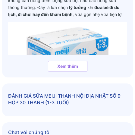
không cần đong đếm lượng sữa bột như các dòng sữa
thông thường. Đây là lựa chọn
lý tưởng
khi
đưa bé đi du
lịch, đi chơi hay đến khám bệnh
, vừa gọn nhẹ vừa tiện lợi.
Xem thêm
ĐÁNH GIÁ
SỮA MEIJI THANH NỘI ĐỊA NHẬT SỐ 9
HỘP 30 THANH (1-3 TUỔI)
Chat với chúng tôi