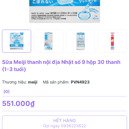
Sữa Meiji thanh nội địa Nhật số 9 hộp 30 thanh
(1-3 tuổi)
Thương hiệu:
meiji
Mã sản phẩm:
PVN4923
(0)
551.000₫
HẾT HÀNG
Gọi ngay 0936223622