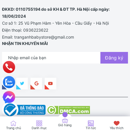
5 – 7
7.7
5
200
5
ĐKKD: 0110755194 do sở KH & ĐT TP. Hà Nội cấp ngày:
18/06/2024
7 – 9
8.3
5
200
5
Cơ sở 1: 25 Vũ Phạm Hàm - Yên Hòa - Cầu Giấy - Hà Nội
Điện thoại:
0936223622
Email:
tranganhbabystore@gmail.com
160 –
9 – 12
9.2
5
5
NHẬN TIN KHUYẾN MÃI
200
Đăng ký
Bước 3: Pha sữa
Đun sôi nước, để nguội đến
70°C
.
Cho
2/3 lượng nước cần dùng
vào bình sữa.
Thả số viên sữa phù hợp vào bình, lắc đều đến
khi viên sữa tan hoàn toàn.
Thêm
1/3 lượng nước còn lại
, tiếp tục lắc đều
để sữa hòa quyện.
Bản quyền thuộc về TRANG ANH BABY STORE |
Cung cấp bởi
Sapo
Giỏ hàng
Trang chủ
Danh mục
Tin tức
Yêu thích
Bước 4: Làm nguội sữa