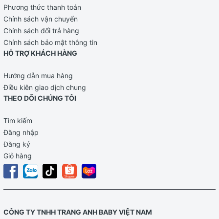
Phương thức thanh toán
Cân
Lượng
Chính sách vận chuyển
Tháng
Số
Số lần
nặng
nước
Chính sách đổi trả hàng
tuổi
viên
uống/ngày
(kg)
(ml)
Chính sách bảo mật thông tin
HỖ TRỢ KHÁCH HÀNG
0 – 1/2
3
2
80
7
Hướng dẫn mua hàng
Điều kiên giao dịch chung
2 –
80 –
1/2 – 1
3.8
7
THEO DÕI CHÚNG TÔI
3
120
Tìm kiếm
3 –
120 –
Đăng nhập
1 – 2
4.8
6
4
160
Đăng ký
Giỏ hàng
3 –
120 –
2 – 3
5.8
6
4
160
3 – 5
6.8
5
200
5
CÔNG TY TNHH TRANG ANH BABY VIỆT NAM