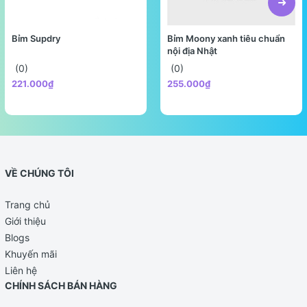
Bỉm Supdry
Bỉm Moony xanh tiêu chuẩn
nội địa Nhật
(0)
(0)
221.000₫
255.000₫
VỀ CHÚNG TÔI
Trang chủ
Bước 1: Tiệt trùng dụng cụ pha sữa
Giới thiệu
Rửa sạch bình sữa, núm ti, cốc, thìa,… và tiệt
Blogs
trùng bằng nước sôi hoặc máy tiệt trùng.
Khuyến mãi
Liên hệ
Bước 2: Xác định lượng sữa cần pha
CHÍNH SÁCH BÁN HÀNG
Dựa theo số tuổi, cân nặng để pha sữa hợp lý: