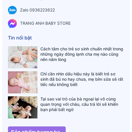
Zalo 0936223622
Sữa Meiji Thanh Số 9
TRANG ANH BABY STORE
Đặc điểm nổi bật của sữa Meiji thanh số 9
Dạng thanh cô đặc
, dễ hòa tan, tiện lợi khi mang theo
Tin nổi bật
và pha sữa.
Cách tắm cho trẻ sơ sinh chuẩn nhất trong
Thành phần dinh dưỡng cân đối
, giúp bé phát triển
những ngày đông lạnh cha mẹ nào cũng
cả thể chất và trí tuệ
:
nên nằm lòng
DHA
–
Hỗ trợ phát triển trí não và thị lực
.
Chỉ cần nhìn dấu hiệu này là biết trẻ sơ
sinh đã bú no hay chưa, mẹ bỉm sữa sẽ rất
Canxi, Vitamin D
–
Tăng cường chiều cao và
tiếc nếu không biết
hệ xương chắc khỏe
.
Sắt
–
Tại sao vai trò của bà ngoại lại vô cùng
Phòng chống nguy cơ thiếu máu do
quan trọng với cháu, câu trả lời sẽ khiến
thiếu sắt
.
bạn phải bất ngờ
Chất xơ FOS (Fructo-oligosaccharide)
–
Hỗ
trợ tiêu hóa, ngăn ngừa táo bón
.