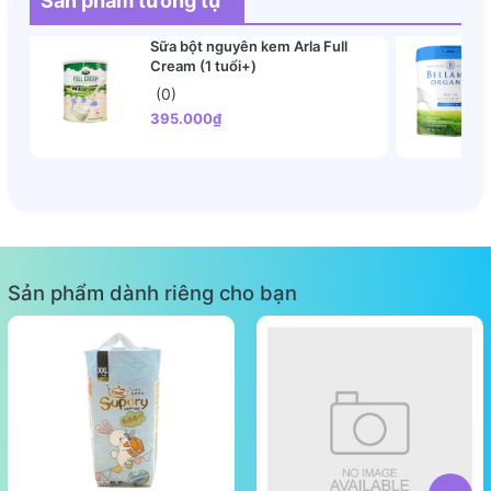
Sản phẩm tương tự
Nucleotide
–
Tăng cường hệ miễn dịch, bảo vệ
bé khỏi bệnh tật
.
Sữa bột nguyên kem Arla Full
Cream (1 tuổi+)
Vị sữa nhạt, thanh khiết, dễ uống
, tương tự như sữa
(0)
mẹ.
395.000₫
Dễ tiêu hóa, không gây táo bón
, phù hợp với hệ tiêu
hóa non nớt của bé.
Quy cách đóng hộp:
Một hộp
672g
gồm
24 thanh
, mỗi thanh chứa
5
viên sữa
.
Sản phẩm dành riêng cho bạn
Mỗi viên pha được 40ml sữa
.
Cách pha sữa Meiji thanh số 9 đúng chuẩn