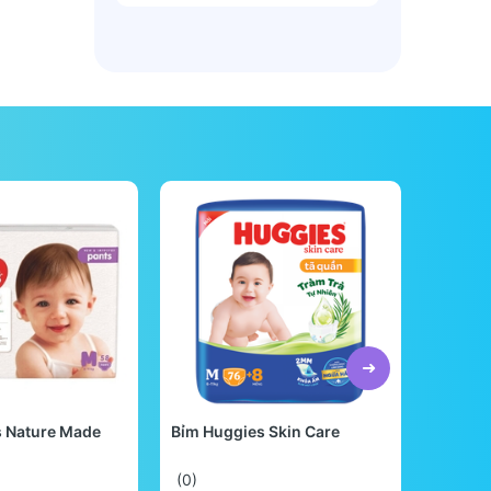
s Nature Made
Bỉm Huggies Skin Care
Bỉm Be
Quốc
(0)
(0)