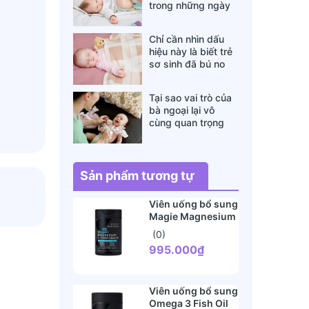
trong những ngày
đông lạnh cha mẹ
nào cũng nên nằm
Chỉ cần nhìn dấu
lòng
hiệu này là biết trẻ
sơ sinh đã bú no
hay chưa, mẹ bỉm
sữa sẽ rất tiếc nếu
Tại sao vai trò của
không biết
bà ngoại lại vô
cùng quan trọng
với cháu, câu trả lời
sẽ khiến bạn phải
bất ngờ
Sản phẩm tương tự
Viên uống bổ sung
Magie Magnesium
L Threonate
(0)
Sports Research
995.000₫
135 viên
Viên uống bổ sung
Omega 3 Fish Oil