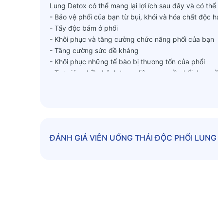
Lung Detox có thể mang lại lợi ích sau đây và có thể
- Bảo vệ phổi của bạn từ bụi, khói và hóa chất độc h
- Tẩy độc bám ở phổi
- Khôi phục và tăng cường chức năng phổi của bạn
- Tăng cường sức đề kháng
- Khôi phục những tế bào bị thương tổn của phổi
- Trợ giúp nhiều bệnh trạng liên quan về phổi, bao 
- Thở dễ dàng hơn
- Cuộc sống năng động hơn
- Cảm thấy trẻ trung hơn
- Có một chất lượng cuộc sống tốt hơn
- Và nhiều, nhiều hơn nữa!
ĐÁNH GIÁ
VIÊN UỐNG THẢI ĐỘC PHỔI LUN
Nếu bạn có những triệu chứng sau đây thì nên dùng
- Khó thở
- Mệt mỏi và yếu
- Nghẹt mũi
- Thở khò khè
- Hen suyễn
- Viêm phế quản