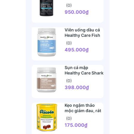
1250mg Sports
(0)
Research 150 viên
950.000₫
Viên uống dầu cá
Healthy Care Fish
Oil 1000mg Omega
(0)
3 Úc 400 viên
495.000₫
Sụn cá mập
Healthy Care Shark
Cartilage 750mg
(0)
200 viên
398.000₫
Kẹo ngậm thảo
mộc giảm đau, rát
họng Ricola Đức
(0)
175.000₫