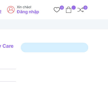
Xin chào!
0
0
2
Đăng nhập
y Care