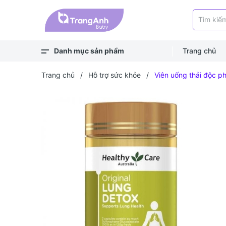
Danh mục sản phẩm
Trang chủ
Xem thêm
Balo, túi
Bé ra ngoài
Bé chơi & học
Bé mặc
Bé ngủ
Bé vệ sinh
Bé khỏe - an toàn
Bé ăn dặm
Bé uống
Trang chủ
/
Hỗ trợ sức khỏe
/
Viên uống thải độc p