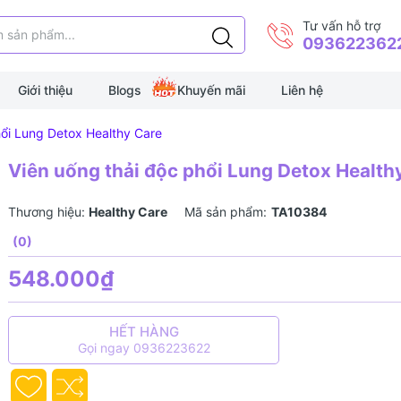
Tư vấn hỗ trợ
093622362
Giới thiệu
Blogs
Khuyến mãi
Liên hệ
hổi Lung Detox Healthy Care
Viên uống thải độc phổi Lung Detox Health
Thương hiệu:
Healthy Care
Mã sản phẩm:
TA10384
(0)
548.000₫
HẾT HÀNG
Gọi ngay 0936223622