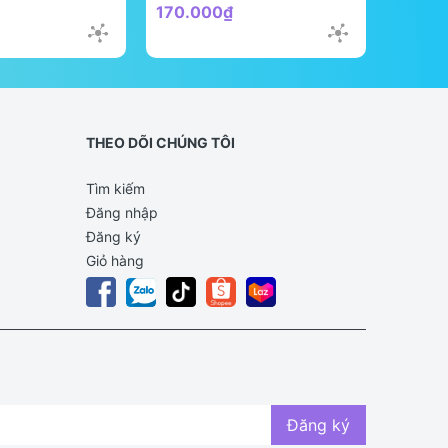
170.000₫
298.0
THEO DÕI CHÚNG TÔI
Tìm kiếm
Đăng nhập
Đăng ký
Giỏ hàng
Đăng ký