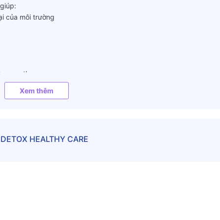
 giúp:
ại của môi trường
gồm ung thư
Xem thêm
G DETOX HEALTHY CARE
 ngay: