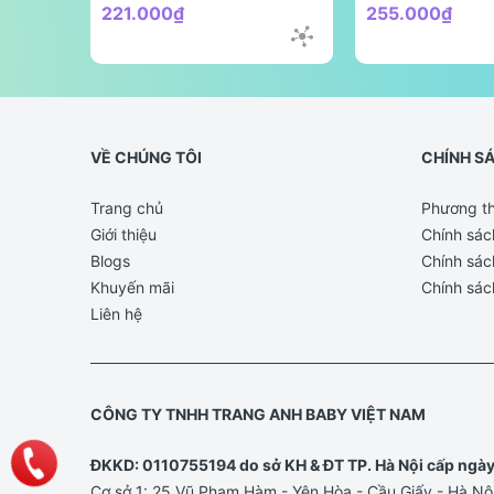
221.000₫
255.000₫
VỀ CHÚNG TÔI
CHÍNH S
Trang chủ
Phương th
Giới thiệu
Chính sác
Blogs
Chính sác
Khuyến mãi
Chính sác
Liên hệ
CÔNG TY TNHH TRANG ANH BABY VIỆT NAM
ĐKKD: 0110755194 do sở KH & ĐT TP. Hà Nội cấp ngà
Cơ sở 1: 25 Vũ Phạm Hàm - Yên Hòa - Cầu Giấy - Hà Nộ